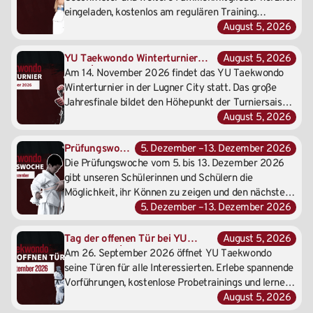
eingeladen, kostenlos am regulären Training
teilzunehmen. Erlebt gemeinsam, was traditionelles
August 5, 2026
Taekwondo ausmacht, und entdeckt die
Trainingswelt eurer Kinder direkt auf der Matte.
YU Taekwondo Winterturnier
August 5, 2026
2026 | Das große Finale des
Am 14. November 2026 findet das YU Taekwondo
Jahres | 14. November 2026
Winterturnier in der Lugner City statt. Das große
Jahresfinale bildet den Höhepunkt der Turniersaison.
Freue dich auf spannende Wettkämpfe, starke
August 5, 2026
Leistungen und die feierliche Ehrung der
Jahressieger.
Prüfungswoche
5. Dezember –
13. Dezember 2026
im Dezember:
Die Prüfungswoche vom 5. bis 13. Dezember 2026
Dein nächster
gibt unseren Schülerinnen und Schülern die
Schritt bei YU
Möglichkeit, ihr Können zu zeigen und den nächsten
Taekwondo
Schritt auf ihrem Taekwondo-Weg zu gehen. Den
5. Dezember –
13. Dezember 2026
feierlichen Abschluss bilden der Weihnachtslehrgang,
der Bruchtest und die Gürtelübergabe auf dem
Tag der offenen Tür bei YU
August 5, 2026
Schulschiff.
Taekwondo | 26. September
Am 26. September 2026 öffnet YU Taekwondo
2026
seine Türen für alle Interessierten. Erlebe spannende
Vorführungen, kostenlose Probetrainings und lerne
unsere Trainer sowie unsere Taekwondo-
August 5, 2026
Gemeinschaft ganz unverbindlich kennen.