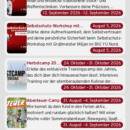
Waffen-
Nhan und entdecke traditionelle Stock- und
Workshop
Waffentechniken. Verbessere deine Präzision,
mit
Koordination und Körperkontrolle in einem
12. September 2026 –
12. September 2026
Großmeister
einzigartigen Training.
Nhan |
Selbstschutz-Workshop mit
August 5, 2026
12.
Großmeister Miljan | 7. November
Stärke deine Aufmerksamkeit, dein Selbstvertrauen
September
2026
und deine persönliche Sicherheit beim Selbstschutz-
2026
Workshop mit Großmeister Miljan im BIG YU Nord.
August 5, 2026
Herbstcamp 2026
24. Oktober –
31. Oktober 2026
in Montenegro
Erlebe das exklusivste Trainingscamp des Jahres,
das dich über dich hinauswachsen lässt. Intensives
Training vor der atemberaubenden Kulisse der
Adriaküste, die Kraft der Berge Montenegros und
24. Oktober –
31. Oktober 2026
den YU Spirit in seiner reinsten Form. Unser
Taekwondo Camp Montenegro verbindet
Abenteuer-Camp
31. August –
4. September 2026
erstklassige Kampfkunst mit mediterraner
Wie kannst du dein Kind in den Ferien aktiv,
Lebensfreude und Erholung im exklusiven 4-Sterne
motiviert und rundum glücklich halten? Mit einer
Hotel Eurostars Queen of Montenegro.
Woche voller Sommerabenteuer, Bewegung, Spaß
und neuen Freundschaften! Unser Taekwondo
31. August –
4. September 2026