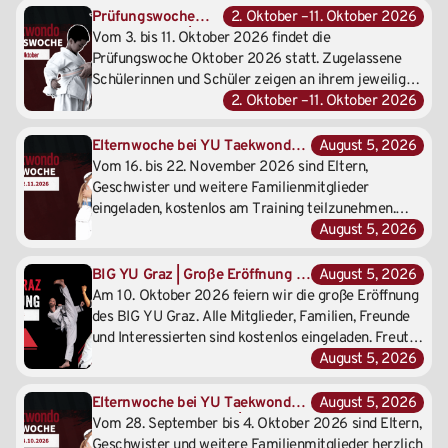
Trainingsimpulse und eine intensive
Prüfungswoche
2. Oktober –
11. Oktober 2026
Auseinandersetzung mit Koordination,
Oktober 2026 |
Vom 3. bis 11. Oktober 2026 findet die
Körperkontrolle und bewusster Bewegung.
Dein nächster
Prüfungswoche Oktober 2026 statt. Zugelassene
Gürtel | 02.–
Schülerinnen und Schüler zeigen an ihrem jeweiligen
11.10.2026
YU Taekwondo Standort, was sie im Training gelernt
2. Oktober –
11. Oktober 2026
haben, und absolvieren die vorgesehenen
Prüfungsinhalte für ihren nächsten Gürtelgrad.
Elternwoche bei YU Taekwondo |
August 5, 2026
16.–22.11.2026
Vom 16. bis 22. November 2026 sind Eltern,
Geschwister und weitere Familienmitglieder
eingeladen, kostenlos am Training teilzunehmen.
Erlebt gemeinsam traditionelles Taekwondo,
August 5, 2026
entdeckt die Trainingswelt eurer Kinder und
verbringt eine aktive Woche voller Bewegung und
BIG YU Graz | Große Eröffnung |
August 5, 2026
Gemeinschaft.
10. Oktober 2026
Am 10. Oktober 2026 feiern wir die große Eröffnung
des BIG YU Graz. Alle Mitglieder, Familien, Freunde
und Interessierten sind kostenlos eingeladen. Freut
euch auf ein gemeinsames Eröffnungstraining, eine
August 5, 2026
feierliche Ansprache, eine Taekwondo-Show,
besondere Gäste und den YU Panda.
Elternwoche bei YU Taekwondo |
August 5, 2026
Gemeinsam trainieren | 28.
Vom 28. September bis 4. Oktober 2026 sind Eltern,
September – 4. Oktober 2026
Geschwister und weitere Familienmitglieder herzlich