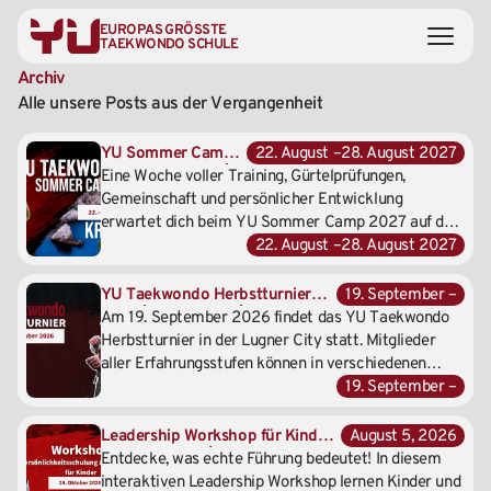
EUROPAS GRÖSSTE
TAEKWONDO SCHULE
Archiv
Alle
unsere
Posts
aus
der
Vergangenheit
YU Sommer Camp
22. August –
28. August 2027
2027 in Kroatien |
Eine Woche voller Training, Gürtelprüfungen,
22.–28. August
Gemeinschaft und persönlicher Entwicklung
2027
erwartet dich beim YU Sommer Camp 2027 auf der
Halbinsel Tar in Kroatien.
22. August –
28. August 2027
YU Taekwondo Herbstturnier
19. September –
2026 | Lugner City | 19.
Am 19. September 2026 findet das YU Taekwondo
September 2026
Herbstturnier in der Lugner City statt. Mitglieder
aller Erfahrungsstufen können in verschiedenen
Disziplinen antreten, Turniererfahrung sammeln und
19. September –
wichtige Ranglistenpunkte für das große Jahresfinale
sichern.
Leadership Workshop für Kinder
August 5, 2026
& Jugendliche | Führen beginnt
Entdecke, was echte Führung bedeutet! In diesem
bei dir | 24. Oktober 2026
interaktiven Leadership Workshop lernen Kinder und