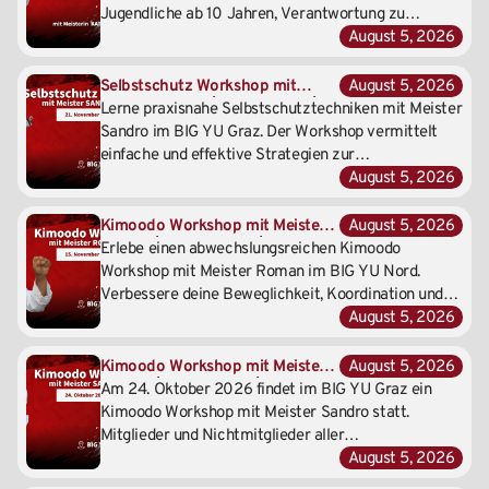
Jugendliche ab 10 Jahren, Verantwortung zu
übernehmen, als Vorbild zu handeln und mentale
August 5, 2026
Stärke aufzubauen – mit viel Teamgeist, praktischen
Übungen und Spaß.
Selbstschutz Workshop mit
August 5, 2026
Meister Sandro | BIG YU Graz | 21.
Lerne praxisnahe Selbstschutztechniken mit Meister
November 2026
Sandro im BIG YU Graz. Der Workshop vermittelt
einfache und effektive Strategien zur
Selbstverteidigung, Gefahrenvermeidung und zum
August 5, 2026
sicheren Verhalten im Alltag.
Kimoodo Workshop mit Meister
August 5, 2026
Roman | BIG YU Nord | 15.
Erlebe einen abwechslungsreichen Kimoodo
November 2026
Workshop mit Meister Roman im BIG YU Nord.
Verbessere deine Beweglichkeit, Koordination und
Körperkontrolle und entdecke neue Trainingsimpulse
August 5, 2026
für dein persönliches Training.
Kimoodo Workshop mit Meister
August 5, 2026
Sandro | BIG YU Graz | 24.
Am 24. Oktober 2026 findet im BIG YU Graz ein
Oktober 2026
Kimoodo Workshop mit Meister Sandro statt.
Mitglieder und Nichtmitglieder aller
Erfahrungsstufen sind willkommen. Freue dich auf
August 5, 2026
abwechslungsreiche Bewegungsübungen, neue