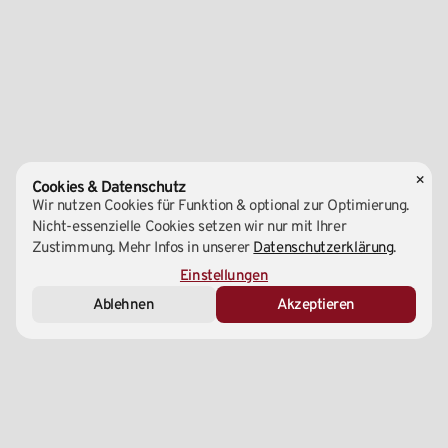
×
Cookies & Datenschutz
Wir nutzen Cookies für Funktion & optional zur Optimierung.
Nicht-essenzielle Cookies setzen wir nur mit Ihrer
Zustimmung. Mehr Infos in unserer
Datenschutzerklärung
.
Essenziell (Notwendig)
Einstellungen
Ablehnen
Akzeptieren
Marketing & Analyse
Externe Medien
Zentrale
1220 Wien, Wagramer Straße 147A
+43 1 – 99 699 00