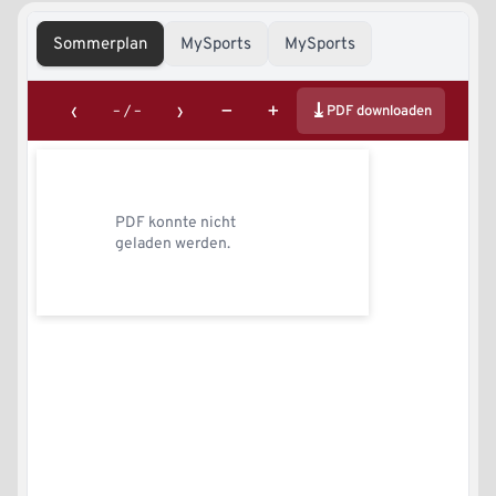
Sommerplan
MySports
MySports
‹
›
−
+
⤓
–
/
–
PDF downloaden
PDF konnte nicht
geladen werden.