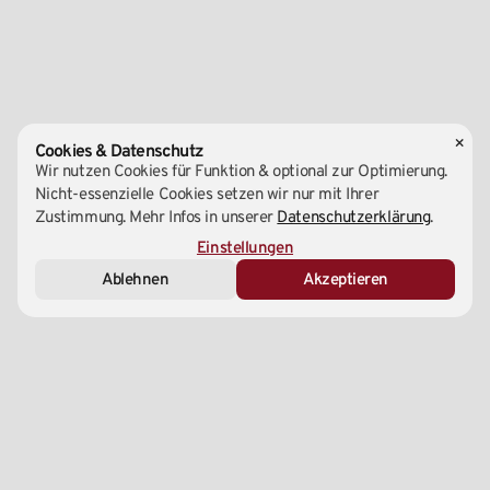
×
Cookies & Datenschutz
Wir nutzen Cookies für Funktion & optional zur Optimierung.
Nicht-essenzielle Cookies setzen wir nur mit Ihrer
Zustimmung. Mehr Infos in unserer
Datenschutzerklärung
.
Essenziell (Notwendig)
Einstellungen
Ablehnen
Akzeptieren
Marketing & Analyse
Externe Medien
Zentrale
1220 Wien, Wagramer Straße 147A
+43 1 – 99 699 00
info@yu-taekwondo.at