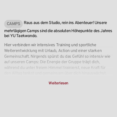
Raus
aus
dem
Studio,
rein
ins
Abenteuer!
Unsere
CAMPS
mehrtägigen
Camps
sind
die
absoluten
Höhepunkte
des
Jahres
bei
YU
Taekwondo.
Hier
verbinden
wir
intensives
Training
und
sportliche
Weiterentwicklung
mit
Urlaub,
Action
und
einer
starken
Gemeinschaft.
Nirgends
spürst
du
das
Gefühl
so
intensiv
wie
auf
unseren
Camps:
Die
Energie
der
Gruppe
trägt
dich,
während
du
unter
freiem
Himmel
trainierst,
neue
Kraft
für
den
Alltag
tankst
und
gemeinsam
über
dich
hinauswächst.
Weiterlesen