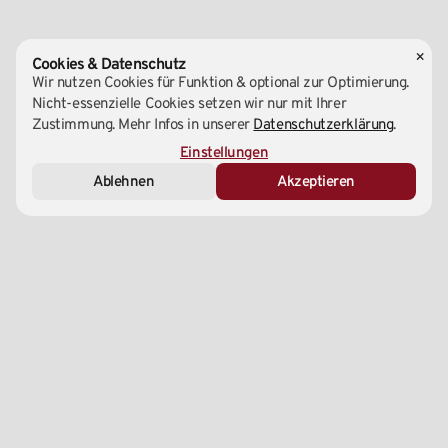
×
Cookies & Datenschutz
Wir nutzen Cookies für Funktion & optional zur Optimierung.
Nicht-essenzielle Cookies setzen wir nur mit Ihrer
Zustimmung. Mehr Infos in unserer
Datenschutzerklärung
.
Essenziell (Notwendig)
Einstellungen
Ablehnen
Akzeptieren
Marketing & Analyse
Externe Medien
Zentrale
1220 Wien, Wagramer Straße 147A
+43 1 – 99 699 00
info@yu-taekwondo.at
Social Media
Linktree
Instagram