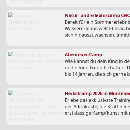
Natur- und Erlebniscamp CHO
Bereit für ein Sommererlebni
Wassererlebniswelt Eberau bi
sich hinauszuwachsen. Inmitt
Selbstvertrauen und Teamgei
Abenteuer-Camp
Wie kannst du dein Kind in d
und neuen Freundschaften! Unser Taekwondo Abenteuer-Camp 2026 im BIG YU Nord ist das perfekte Sommerprogramm für alle Kinder von 6
bis 14 Jahren, die sich gern
Kind ist willkommen und wird 
Herbstcamp 2026 in Montene
Erlebe das exklusivste Traini
der Adriaküste, die Kraft de
erstklassige Kampfkunst mit