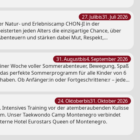
27. Juli
bis
31. Juli 2026
er Natur- und Erlebniscamp CHON-JI in der
sterten jeden Alters die einzigartige Chance, über
 Abenteuern und stärken dabei Mut, Respekt,
31. August
bis
4. September 2026
it einer Woche voller Sommerabenteuer, Bewegung, Spaß
aben. Ob Anfänger:in oder Fortgeschrittene:r – jedes
24. Oktober
bis
31. Oktober 2026
t. Intensives Training vor der atemberaubenden Kulisse
n Form. Unser Taekwondo Camp Montenegro verbindet
Sterne Hotel Eurostars Queen of Montenegro.