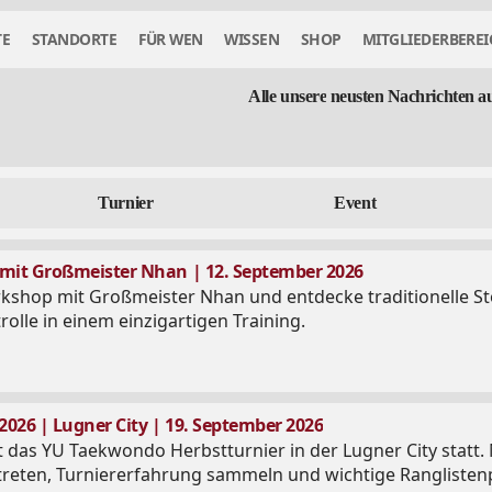
TE
STANDORTE
FÜR WEN
WISSEN
SHOP
MITGLIEDERBEREI
Alle
unsere
neusten
Nachrichten
a
Turnier
Event
mit Großmeister Nhan | 12. September 2026
shop mit Großmeister Nhan und entdecke traditionelle Sto
lle in einem einzigartigen Training.
026 | Lugner City | 19. September 2026
 das YU Taekwondo Herbstturnier in der Lugner City statt. 
treten, Turniererfahrung sammeln und wichtige Ranglistenp