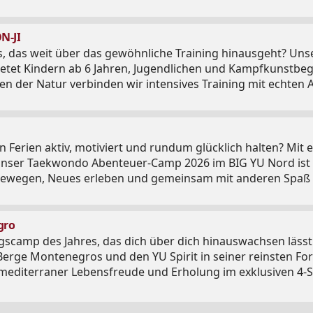
N-JI
s, das weit über das gewöhnliche Training hinausgeht? Uns
etet Kindern ab 6 Jahren, Jugendlichen und Kampfkunstbegei
en der Natur verbinden wir intensives Training mit echten
st.
en Ferien aktiv, motiviert und rundum glücklich halten? M
e bewegen, Neues erleben und gemeinsam mit anderen Spaß h
individuell betreut.
gro
ngscamp des Jahres, das dich über dich hinauswachsen läss
r Berge Montenegros und den YU Spirit in seiner reinste
 mediterraner Lebensfreude und Erholung im exklusiven 4-