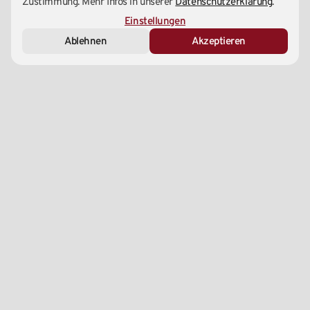
Zustimmung. Mehr Infos in unserer
Datenschutzerklärung
.
Essenziell (Notwendig)
Einstellungen
Ablehnen
Akzeptieren
Marketing & Analyse
Externe Medien
Zentrale
1220 Wien, Wagramer Straße 147A
+43 1 – 99 699 00
info@yu-taekwondo.at
Social Media
Linktree
Instagram
Tiktok
Youtube
Rechtliches
AGB