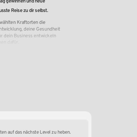
tag
gewinnen
und
neue
usste
Reise
zu
dir
selbst.
wählten
Kraftorten
die
ntwicklung,
deine
Gesundheit
ür
dein
Business
entwickeln
men
dafür.
äten auf das nächste Level zu heben.