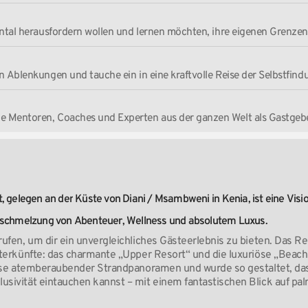
mental herausfordern wollen und lernen möchten, ihre eigenen Grenzen
en Ablenkungen und tauche ein in eine kraftvolle Reise der Selbstfind
he Mentoren, Coaches und Experten aus der ganzen Welt als Gastgeb
,
gelegen
an
der
Küste
von
Diani
/
Msambweni
in
Kenia,
ist
eine
Visi
schmelzung
von
Abenteuer,
Wellness
und
absolutem
Luxus.
ufen, um dir ein unvergleichliches Gästeerlebnis zu bieten. Das Re
terkünfte: das charmante „Upper Resort“ und die luxuriöse „Beach 
isse atemberaubender Strandpanoramen und wurde so gestaltet, dass
sivität eintauchen kannst – mit einem fantastischen Blick auf 