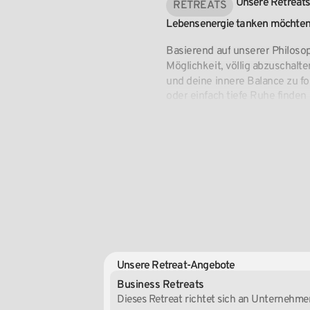
Unsere
Retreat
RETREATS
Lebensenergie
tanken
möchten
Basierend
auf
unserer
Philosop
Möglichkeit,
völlig
abzuschalte
und
deine
innere
Balance
zu
fo
oder
einfach
tiefe
Ruhe
finden
Unsere Retreat-Angebote
Business Retreats
Dieses Retreat richtet sich an Unternehmer