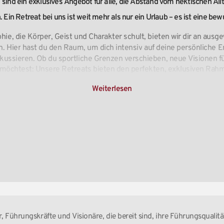
s
sind
ein
exklusives
Angebot
für
alle,
die
Abstand
vom
hektischen
All
.
Ein
Retreat
bei
uns
ist
weit
mehr
als
nur
ein
Urlaub
–
es
ist
eine
bew
hie,
die
Körper,
Geist
und
Charakter
schult,
bieten
wir
dir
an
ausge
n.
Hier
hast
du
den
Raum,
um
dich
intensiv
auf
deine
persönliche
E
kussieren.
Ob
du
sportliche
Grenzen
verschieben,
neue
Visionen
f
möchtest:
Unsere
Retreats
bieten
den
perfekten,
exklusiven
Rah
Weiterlesen
, Führungskräfte und Visionäre, die bereit sind, ihre Führungsqualit