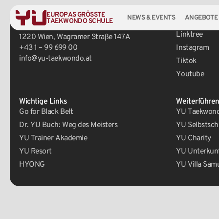
EUROPAS GRÖSSTE
NEWS & EVENTS
ANGEBOTE
TAEKWONDO SCHULE
Zentrale
Social Media
Linktree
1220 Wien, Wagramer Straße 147A
+43 1 – 99 699 00
Instagram
info@yu-taekwondo.at
Tiktok
Youtube
Wichtige Links
Weiterführen
Go for Black Belt
YU Taekwondo
Dr. YU Buch: Weg des Meisters
YU Selbstsch
YU Trainer Akademie
YU Charity
YU Resort
YU Unterkun
HYONG
YU Villa Sam