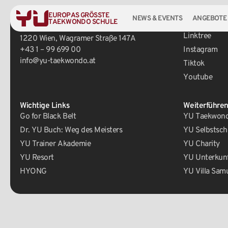
EUROPAS GRÖSSTE
NEWS & EVENTS
ANGEBOTE
TAEKWONDO SCHULE
Zentrale
Social Media
Linktree
1220 Wien, Wagramer Straße 147A
+43 1 – 99 699 00
Instagram
info@yu-taekwondo.at
Tiktok
Youtube
Wichtige Links
Weiterführen
Go for Black Belt
YU Taekwondo
Dr. YU Buch: Weg des Meisters
YU Selbstsch
YU Trainer Akademie
YU Charity
YU Resort
YU Unterkun
HYONG
YU Villa Sam