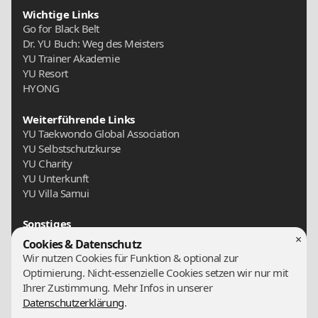
Wichtige Links
Go for Black Belt
Dr. YU Buch: Weg des Meisters
YU Trainer Akademie
YU Resort
HYONG
Weiterführende Links
YU Taekwondo Global Association
YU Selbstschutzkurse
YU Charity
YU Unterkunft
YU Villa Samui
Sonstiges
Presse
×
Cookies & Datenschutz
Archiv
Wir nutzen Cookies für Funktion & optional zur
Kontakt
Optimierung. Nicht-essenzielle Cookies setzen wir nur mit
Ihrer Zustimmung. Mehr Infos in unserer
Team
Datenschutzerklärung
.
Unser Team