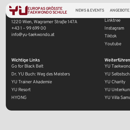
EUROPAS GRÖSSTE
NEWS & EVENTS
ANGEBOTE
TAEKWONDO SCHULE
Zentrale
Social Media
Linktree
1220 Wien, Wagramer Straße 147A
+43 1 – 99 699 00
Instagram
info@yu-taekwondo.at
Tiktok
Youtube
Wichtige Links
Weiterführen
Go for Black Belt
YU Taekwondo
Dr. YU Buch: Weg des Meisters
YU Selbstsch
YU Trainer Akademie
YU Charity
YU Resort
YU Unterkun
HYONG
YU Villa Sam