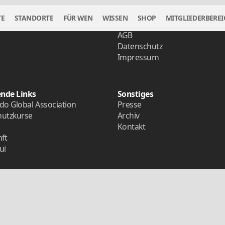
TE
STANDORTE
FÜR WEN
WISSEN
SHOP
MITGLIEDERBEREI
a
Rechtliches
AGB
Datenschutz
Impressum
ende Links
Sonstiges
o Global Association
Presse
hutzkurse
Archiv
Kontakt
ft
ui