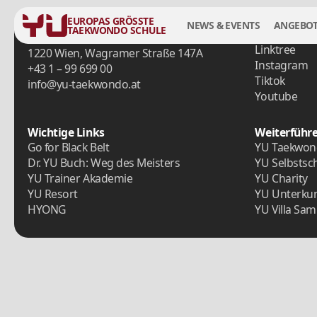
EUROPAS GRÖSSTE
NEWS & EVENTS
ANGEBO
TAEKWONDO SCHULE
Zentrale
Social Medi
Linktree
1220 Wien, Wagramer Straße 147A
Instagram
+43 1 – 99 699 00
Tiktok
info@yu-taekwondo.at
Youtube
Wichtige Links
Weiterführ
Go for Black Belt
YU Taekwond
Dr. YU Buch: Weg des Meisters
YU Selbstsc
YU Trainer Akademie
YU Charity
YU Resort
YU Unterkun
HYONG
YU Villa Sam