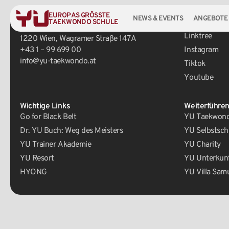
EUROPAS GRÖSSTE
NEWS & EVENTS
ANGEBOTE
TAEKWONDO SCHULE
Zentrale
Social Media
Linktree
1220 Wien, Wagramer Straße 147A
+43 1 – 99 699 00
Instagram
info@yu-taekwondo.at
Tiktok
Youtube
Wichtige Links
Weiterführen
Go for Black Belt
YU Taekwondo
Dr. YU Buch: Weg des Meisters
YU Selbstsch
YU Trainer Akademie
YU Charity
YU Resort
YU Unterkun
HYONG
YU Villa Sam