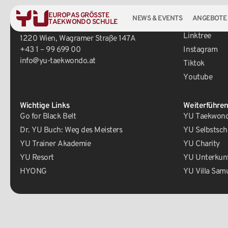
EUROPAS GRÖSSTE
NEWS & EVENTS
ANGEBOTE
TAEKWONDO SCHULE
Zentrale
Social Media
Linktree
1220 Wien, Wagramer Straße 147A
+43 1 – 99 699 00
Instagram
info@yu-taekwondo.at
Tiktok
Youtube
Wichtige Links
Weiterführen
Go for Black Belt
YU Taekwondo
Dr. YU Buch: Weg des Meisters
YU Selbstsch
YU Trainer Akademie
YU Charity
YU Resort
YU Unterkun
HYONG
YU Villa Sam