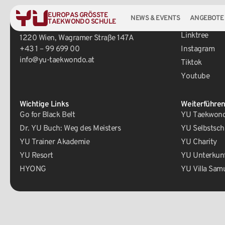
EUROPAS GRÖSSTE
NEWS & EVENTS
ANGEBOTE
TAEKWONDO SCHULE
Zentrale
Social Media
Linktree
1220 Wien, Wagramer Straße 147A
+43 1 – 99 699 00
Instagram
info@yu-taekwondo.at
Tiktok
Youtube
Wichtige Links
Weiterführen
Go for Black Belt
YU Taekwondo
Dr. YU Buch: Weg des Meisters
YU Selbstsch
YU Trainer Akademie
YU Charity
YU Resort
YU Unterkun
HYONG
YU Villa Sam