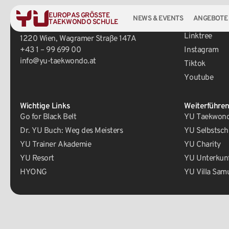
EUROPAS GRÖSSTE
NEWS & EVENTS
ANGEBOTE
TAEKWONDO SCHULE
Zentrale
Social Media
Linktree
1220 Wien, Wagramer Straße 147A
+43 1 – 99 699 00
Instagram
info@yu-taekwondo.at
Tiktok
Youtube
Wichtige Links
Weiterführen
Go for Black Belt
YU Taekwondo
Dr. YU Buch: Weg des Meisters
YU Selbstsch
YU Trainer Akademie
YU Charity
YU Resort
YU Unterkun
HYONG
YU Villa Sam