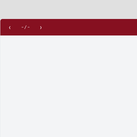
‹
›
–
/
–