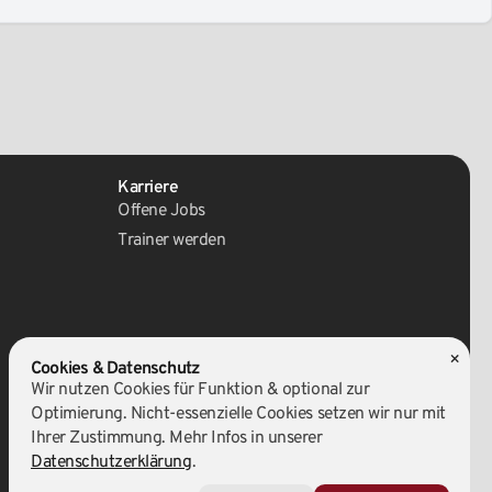
Karriere
Offene Jobs
Trainer werden
×
Team
Cookies & Datenschutz
Unser Team
Wir nutzen Cookies für Funktion & optional zur
Schulleiter
Optimierung. Nicht-essenzielle Cookies setzen wir nur mit
Ihrer Zustimmung. Mehr Infos in unserer
Schwarzgurte
Datenschutzerklärung
.