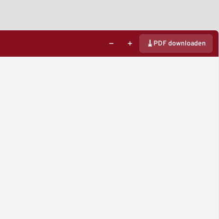
−
+
⤓
PDF downloaden