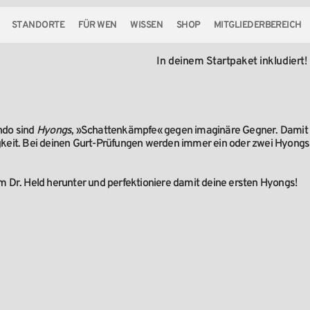
STANDORTE
FÜR WEN
WISSEN
SHOP
MITGLIEDERBEREICH
In
deinem
Startpaket
inkludiert!
ondo sind
Hyongs
, »Schattenkämpfe« gegen imaginäre Gegner. Damit ü
eit. Bei deinen Gurt-Prüfungen werden immer ein oder zwei Hyongs 
Dr. Held herunter und perfektioniere damit deine ersten Hyongs!