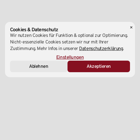
×
Cookies & Datenschutz
Wir nutzen Cookies für Funktion & optional zur Optimierung.
Nicht-essenzielle Cookies setzen wir nur mit Ihrer
Zustimmung. Mehr Infos in unserer
Datenschutzerklärung
.
Essenziell (Notwendig)
Einstellungen
Ablehnen
Akzeptieren
Marketing & Analyse
Externe Medien
Zentrale
1220 Wien, Wagramer Straße 147A
+43 1 – 99 699 00
info@yu-taekwondo.at
Social Media
Linktree