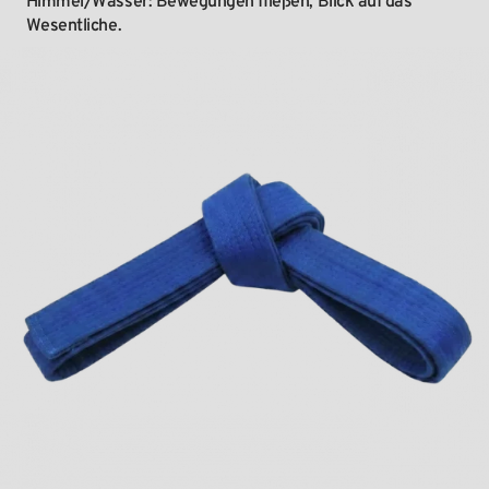
Himmel/Wasser:
Bewegungen
fließen,
Blick
auf
das
Wesentliche.