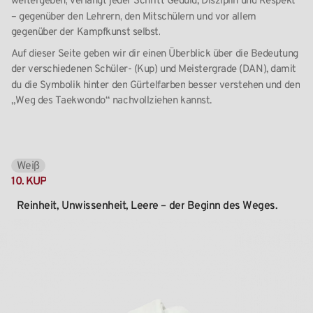
weitergeben,
verlangt
jeder
Schritt
Geduld,
Disziplin
und
Respekt
–
gegenüber
den
Lehrern,
den
Mitschülern
und
vor
allem
gegenüber
der
Kampfkunst
selbst.
Auf
dieser
Seite
geben
wir
dir
einen
Überblick
über
die
Bedeutung
der
verschiedenen
Schüler-
(Kup)
und
Meistergrade
(DAN),
damit
du
die
Symbolik
hinter
den
Gürtelfarben
besser
verstehen
und
den
„Weg
des
Taekwondo“
nachvollziehen
kannst.
Weiß
10.
KUP
Reinheit,
Unwissenheit,
Leere
–
der
Beginn
des
Weges.