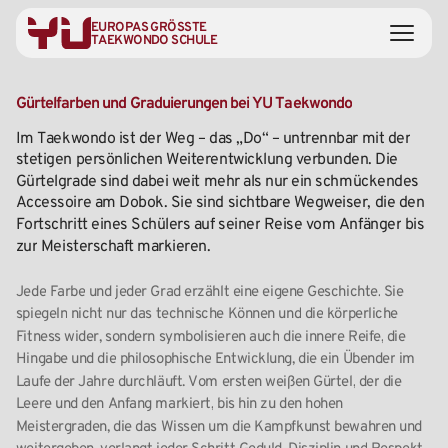
EUROPAS GRÖSSTE
TAEKWONDO SCHULE
Gürtelfarben
und
Graduierungen
bei
YU
Taekwondo
Im
Taekwondo
ist
der
Weg
–
das
„Do“
–
untrennbar
mit
der
stetigen
persönlichen
Weiterentwicklung
verbunden.
Die
Gürtelgrade
sind
dabei
weit
mehr
als
nur
ein
schmückendes
Accessoire
am
Dobok.
Sie
sind
sichtbare
Wegweiser,
die
den
Fortschritt
eines
Schülers
auf
seiner
Reise
vom
Anfänger
bis
zur
Meisterschaft
markieren.
Jede
Farbe
und
jeder
Grad
erzählt
eine
eigene
Geschichte.
Sie
spiegeln
nicht
nur
das
technische
Können
und
die
körperliche
Fitness
wider,
sondern
symbolisieren
auch
die
innere
Reife,
die
Hingabe
und
die
philosophische
Entwicklung,
die
ein
Übender
im
Laufe
der
Jahre
durchläuft.
Vom
ersten
weißen
Gürtel,
der
die
Leere
und
den
Anfang
markiert,
bis
hin
zu
den
hohen
Meistergraden,
die
das
Wissen
um
die
Kampfkunst
bewahren
und