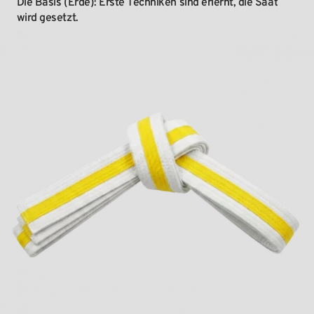
Die
Basis
(Erde):
Erste
Techniken
sind
erlernt,
die
Saat
wird
gesetzt.