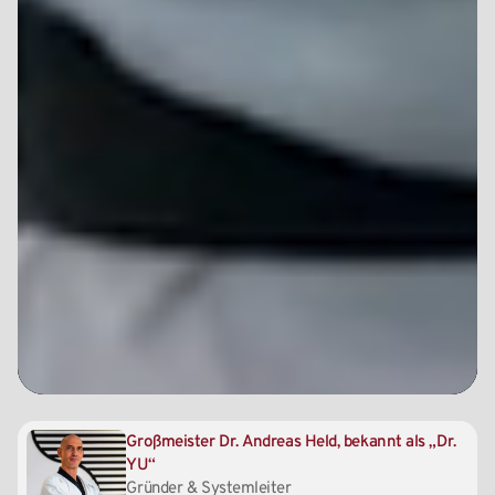
Großmeister Dr. Andreas Held, bekannt als „Dr.
YU“
Gründer & Systemleiter